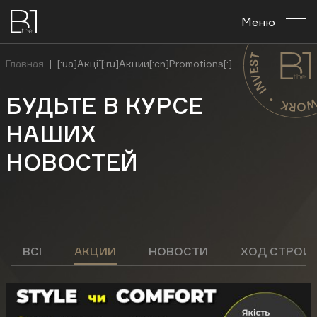
Меню
О комплексе
Главная
|
[:ua]Акції[:ru]Акции[:en]Promotions[:]
Планировки
БУДЬТЕ В КУРСЕ
Бизнес-центр
НАШИХ
НОВОСТЕЙ
Новости
Инвестировать
Контакты
ВСІ
АКЦИИ
НОВОСТИ
ХОД СТРОИ
Рус
Укр
En