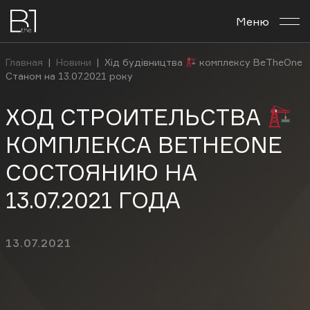
Меню
О комплексе
Главная
|
Новини
|
Хід будівництва
комплексу BeTheOne
Станом на 13.07.2021 року
Планировки
ХОД СТРОИТЕЛЬСТВА
Бизнес-центр
КОМПЛЕКСА BETHEONE
Новости
СОСТОЯНИЮ НА
13.07.2021 ГОДА
Инвестировать
Контакты
13.07.2021
Рус
Укр
En