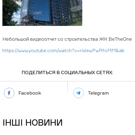
ФЕЙСБУК
ИНСТАГРАМ
ЮТУБ
Загрузить презентацию:
Небольшой видеоотчет со строительства ЖК BeTheOne
https://www.youtube.com/watch?v=rWewPwRfoMM&ab
Бизнес-центр
Апартаменты
ПОДЕЛИТЬСЯ В СОЦИАЛЬНЫХ СЕТЯХ:
Заказать консультацию
Facebook
Telegram
ІНШІ НОВИНИ