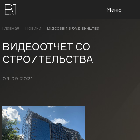
Меню
О комплексе
Главная
|
Новини
|
Відеозвіт з будівництва
Планировки
ВИДЕООТЧЕТ СО
Бизнес-центр
СТРОИТЕЛЬСТВА
Новости
09.09.2021
Инвестировать
Контакты
Рус
Укр
En