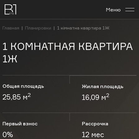
Меню
О комплексе
Главная
|
Планировки
|
1 кімнатна квартира 1Ж
Планировки
1 КОМНАТНАЯ КВАРТИРА
Бизнес-центр
1Ж
Новости
Общая площадь
Жилая площадь
Инвестировать
2
2
25,85 м
16,09 м
Контакты
Первый взнос
Рассрочка
Рус
Укр
En
0%
12 мес