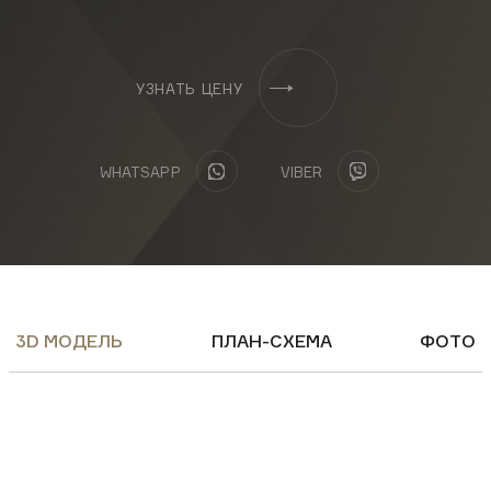
ФЕЙСБУК
ИНСТАГРАМ
ЮТУБ
УЗНАТЬ ЦЕНУ
Загрузить презентацию:
WHATSAPP
VIBER
Бизнес-центр
Апартаменты
Заказать консультацию
3D МОДЕЛЬ
ПЛАН-СХЕМА
ФОТО