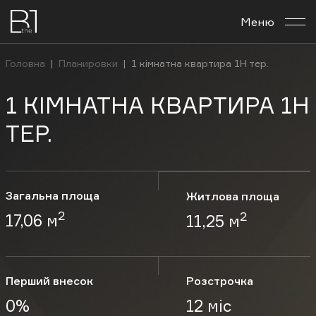
Меню
Про комплекс
Головна
|
Планировки
|
1 кімнатна квартира 1Н тер.
Планування
1 КІМНАТНА КВАРТИРА 1Н
Бізнес-центр
ТЕР.
Новини
Загальна площа
Житлова площа
Інвестувати
2
2
17,06 м
11,25 м
Контакти
Перший внесок
Розстрочка
Укр
Рус
En
0%
12 міс