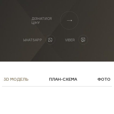
ФЕЙСБУК
ІНСТАГРАМ
ЮТУБ
ДІЗНАТИСЯ
ЦІНУ
Завантажити презентацію:
WHATSAPP
VIBER
Бізнес-центр
Апартаменти
Замовити консультацію
3D МОДЕЛЬ
ПЛАН-СХЕМА
ФОТО