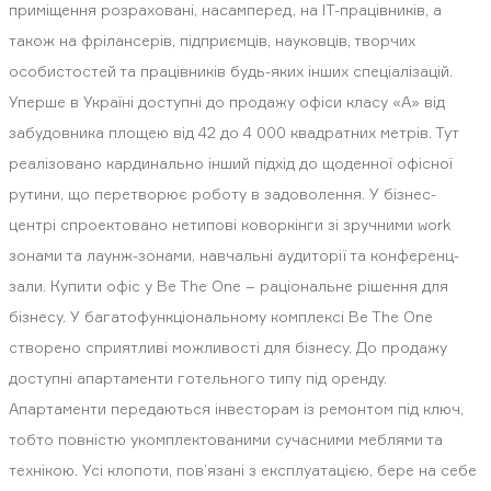
приміщення розраховані, насамперед, на ІТ-працівників, а
також на фрілансерів, підприємців, науковців, творчих
особистостей та працівників будь-яких інших спеціалізацій.
Уперше в Україні доступні до продажу офіси класу «А» від
забудовника площею від 42 до 4 000 квадратних метрів. Тут
реалізовано кардинально інший підхід до щоденної офісної
рутини, що перетворює роботу в задоволення. У бізнес-
центрі спроектовано нетипові коворкінги зі зручними work
зонами та лаунж-зонами, навчальні аудиторії та конференц-
зали. Купити офіс у Be The One – раціональне рішення для
бізнесу. У багатофункціональному комплексі Be The One
створено сприятливі можливості для бізнесу. До продажу
доступні апартаменти готельного типу під оренду.
Апартаменти передаються інвесторам із ремонтом під ключ,
тобто повністю укомплектованими сучасними меблями та
технікою. Усі клопоти, пов’язані з експлуатацією, бере на себе