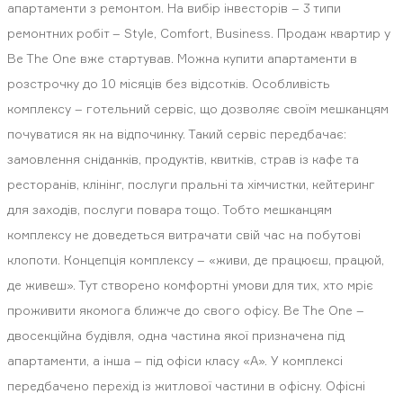
апартаменти з ремонтом. На вибір інвесторів – 3 типи
ремонтних робіт – Style, Comfort, Business. Продаж квартир у
Be The One вже стартував. Можна купити апартаменти в
розстрочку до 10 місяців без відсотків. Особливість
комплексу – готельний сервіс, що дозволяє своїм мешканцям
почуватися як на відпочинку. Такий сервіс передбачає:
замовлення сніданків, продуктів, квитків, страв із кафе та
ресторанів, клінінг, послуги пральні та хімчистки, кейтеринг
для заходів, послуги повара тощо. Тобто мешканцям
комплексу не доведеться витрачати свій час на побутові
клопоти. Концепція комплексу – «живи, де працюєш, працюй,
де живеш». Тут створено комфортні умови для тих, хто мріє
проживити якомога ближче до свого офісу. Be The One –
двосекційна будівля, одна частина якої призначена під
апартаменти, а інша – під офіси класу «А». У комплексі
передбачено перехід із житлової частини в офісну. Офісні