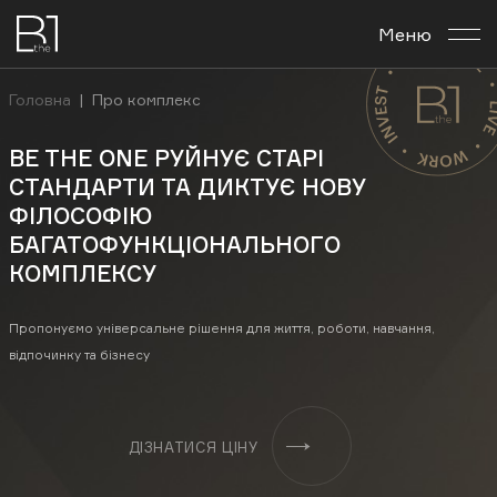
Меню
Про комплекс
Головна
|
Про комплекс
Планування
BE THE ONE РУЙНУЄ СТАРІ
СТАНДАРТИ ТА ДИКТУЄ НОВУ
Бізнес-центр
ФІЛОСОФІЮ
БАГАТОФУНКЦІОНАЛЬНОГО
Новини
КОМПЛЕКСУ
Інвестувати
Пропонуємо універсальне рішення для життя, роботи, навчання,
відпочинку та бізнесу
Контакти
ДІЗНАТИСЯ ЦІНУ
Укр
Рус
En