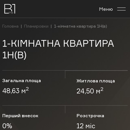
Меню
Про комплекс
Головна
|
Планировки
|
1-кімнатна квартира 1Н(в)
Планування
1-КІМНАТНА КВАРТИРА
Бізнес-центр
1Н(В)
Новини
Загальна площа
Житлова площа
Інвестувати
2
2
48,63 м
24,50 м
Контакти
Перший внесок
Розстрочка
Укр
Рус
En
0%
12 міс