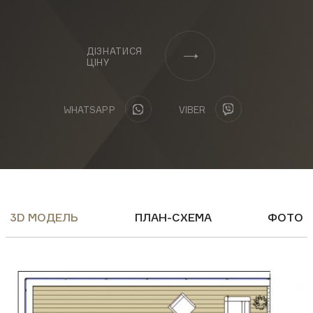
ФЕЙСБУК
ІНСТАГРАМ
ЮТУБ
ДІЗНАТИСЯ
ЦІНУ
Завантажити презентацію:
WHATSAPP
VIBER
Бізнес-центр
Апартаменти
Замовити консультацію
3D МОДЕЛЬ
ПЛАН-СХЕМА
ФОТО