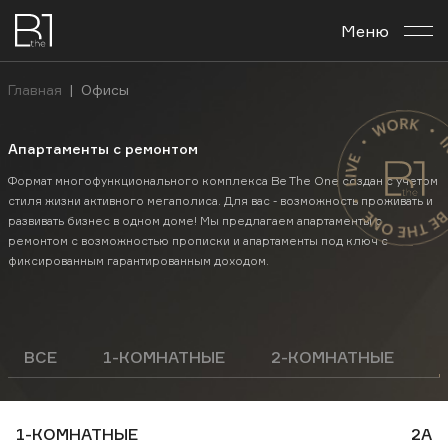
Меню
О комплексе
Главная
|
Офисы
Планировки
Апартаменты с ремонтом
Бизнес-центр
Формат многофункционального комплекса Be The One создан с учетом
стиля жизни активного мегаполиса. Для вас - возможность проживать и
развивать бизнес в одном доме! Мы предлагаем апартаменты с
Новости
ремонтом с возможностью прописки и апартаменты под ключ с
фиксированным гарантированным доходом.
Инвестировать
Контакты
ВСЕ
1-КОМНАТНЫЕ
2-КОМНАТНЫЕ
Рус
Укр
En
1-КОМНАТНЫЕ
2А