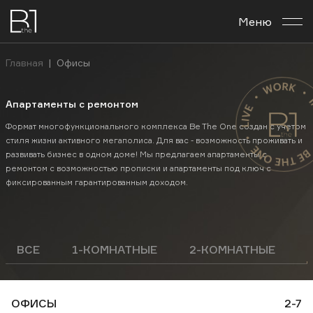
Меню
О комплексе
Главная
|
Офисы
Планировки
Апартаменты с ремонтом
Бизнес-центр
Формат многофункционального комплекса Be The One создан с учетом
стиля жизни активного мегаполиса. Для вас - возможность проживать и
развивать бизнес в одном доме! Мы предлагаем апартаменты с
Новости
ремонтом с возможностью прописки и апартаменты под ключ с
фиксированным гарантированным доходом.
Инвестировать
Контакты
ВСЕ
1-КОМНАТНЫЕ
2-КОМНАТНЫЕ
Рус
Укр
En
ОФИСЫ
2-7