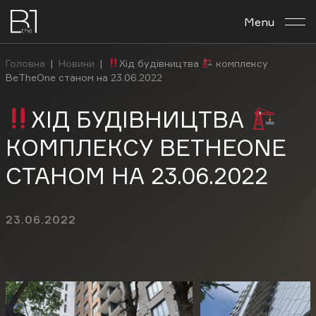
Menu
About the complex
Головна
|
Новини
|
Хід будівництва
комплексу
BeTheOne станом на 23.06.2022
Планировка archives
ХІД БУДІВНИЦТВА
Business center
КОМПЛЕКСУ BETHEONE
Investment
СТАНОМ НА 23.06.2022
Contacts
23.06.2022
En
Укр
Рус
FACEBOOK
INSTAGRAM
YOUTUBE