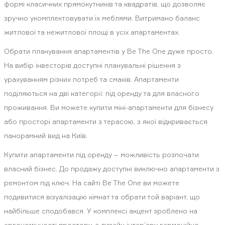
формі класичних прямокутників та квадратів, що дозволяє
зручно укомплектовувати їх меблями. Витримано баланс
житлової та нежитлової площі в усіх апартаментах.
Обрати планування апартаментів у Be The One дуже просто.
На вибір інвесторів доступні планувальні рішення з
урахуванням різних потреб та смаків. Апартаменти
поділяються на дві категорії: під оренду та для власного
проживання. Ви можете купити міні-апартаменти для бізнесу
або просторі апартаменти з терасою, з якої відкривається
панорамний вид на Київ.
Купити апартаменти під оренду – можливість розпочати
власний бізнес. До продажу доступні виключно апартаменти з
ремонтом під ключ. На сайті Be The One ви можете
подивитися візуалізацію кімнат та обрати той варіант, що
найбільше сподобався. У комплексі акцент зроблено на
ергономічності простору, а дизайн інтер’єру гармонійно