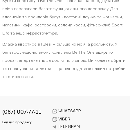
Купити квартиру в Be The One – означає насолоджуватися
всіма перевагами багатофункціонального комплексу. Для
власників та орендарів будуть доступні: лаунж- та work-зони,
магазини, кафе, ресторани, салони краси, фітнес-клуб Sport
Life та інша інфраструктура.
Власна квартира в Києві – більше не мрія, а реальність. У
багатофункціональному комплексі Be The One відкрито
продаж апартаментів за доступною ціною. Ви можете обрати
тип планування та метраж, що відповідатиме вашим потребам
та стилю життя.
WHATSAPP
(067) 007-77-11
VIBER
Відділ продажу
TELEGRAM