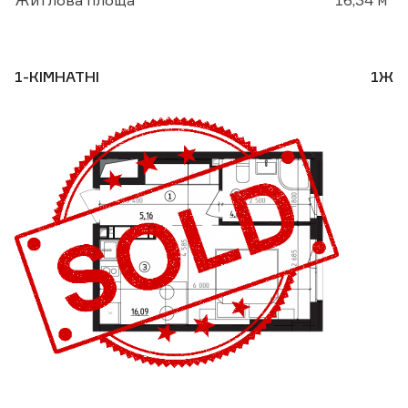
Житлова площа
16,34 м
1-КІМНАТНІ
1Ж