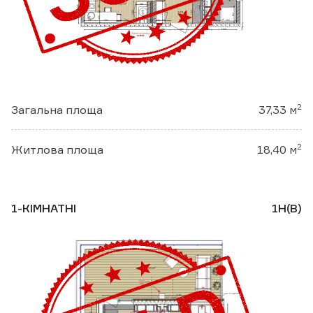
2
Загальна площа
37,33 м
2
Житлова площа
18,40 м
1-КІМНАТНІ
1Н(В)