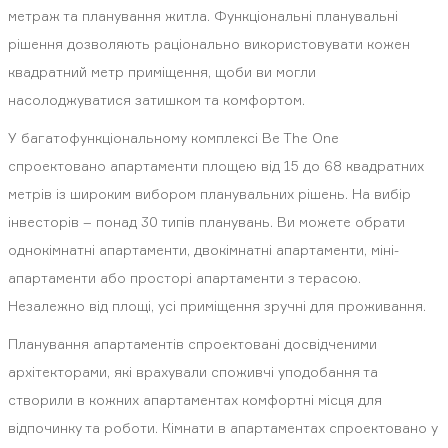
метраж та планування житла. Функціональні планувальні
рішення дозволяють раціонально використовувати кожен
квадратний метр приміщення, щоби ви могли
насолоджуватися затишком та комфортом.
У багатофункціональному комплексі Be The One
спроектовано апартаменти площею від 15 до 68 квадратних
метрів із широким вибором планувальних рішень. На вибір
інвесторів – понад 30 типів планувань. Ви можете обрати
однокімнатні апартаменти, двокімнатні апартаменти, міні-
апартаменти або просторі апартаменти з терасою.
Незалежно від площі, усі приміщення зручні для проживання.
Планування апартаментів спроектовані досвідченими
архітекторами, які врахували споживчі уподобання та
створили в кожних апартаментах комфортні місця для
відпочинку та роботи. Кімнати в апартаментах спроектовано у