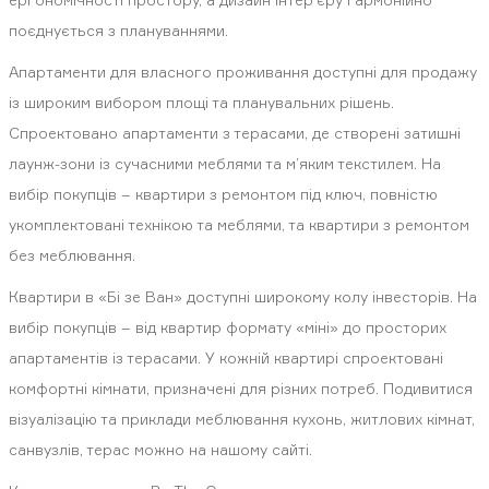
поєднується з плануваннями.
Апартаменти для власного проживання доступні для продажу
із широким вибором площі та планувальних рішень.
Спроектовано апартаменти з терасами, де створені затишні
лаунж-зони із сучасними меблями та м’яким текстилем. На
вибір покупців – квартири з ремонтом під ключ, повністю
укомплектовані технікою та меблями, та квартири з ремонтом
без меблювання.
Квартири в «Бі зе Ван» доступні широкому колу інвесторів. На
вибір покупців – від квартир формату «міні» до просторих
апартаментів із терасами. У кожній квартирі спроектовані
комфортні кімнати, призначені для різних потреб. Подивитися
візуалізацію та приклади меблювання кухонь, житлових кімнат,
санвузлів, терас можно на нашому сайті.