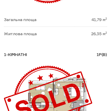
2
Загальна площа
41,79 м
2
Житлова площа
26,35 м
1-КІМНАТНІ
1Р(В)