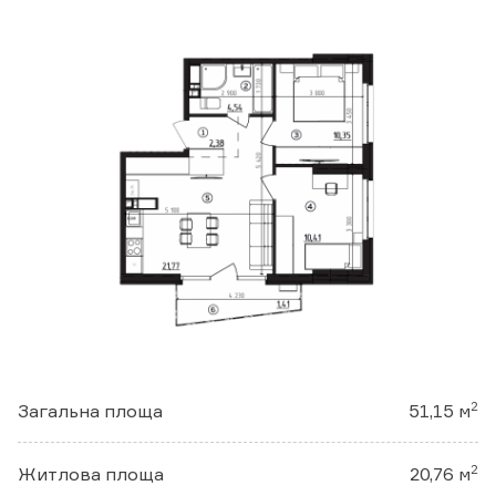
ФЕЙСБУК
ІНСТАГРАМ
ЮТУБ
Завантажити презентацію:
Бізнес-центр
Апартаменти
Замовити консультацію
2
Загальна площа
51,15 м
2
Житлова площа
20,76 м