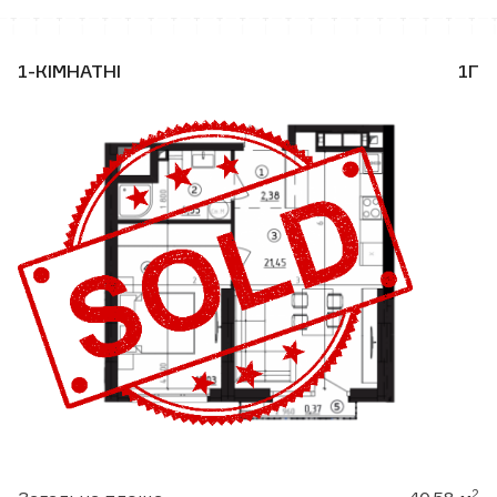
1-КІМНАТНІ
1Г
2