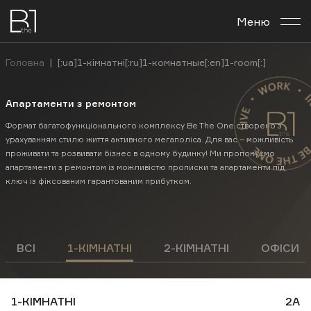
Меню
Про комплекс
Головна
|
[:ua]1-кімнатні[:ru]1-комнатные[:en]1-room[:]
Планування
Апартаменти з ремонтом
Бізнес-центр
Формат багатофункціонального комплексу Be The One створено з
урахуванням стилю життя активного мегаполіса. Для вас – можливість
проживати та розвивати бізнес в одному будинку! Ми пропонуємо
Новини
апартаменти з ремонтом із можливістю прописки та апартаменти під
ключ із фіксованим гарантованим прибутком.
Інвестувати
Контакти
ВСІ
1-КІМНАТНІ
2-КІМНАТНІ
ОФІСИ
Укр
Рус
En
1-КІМНАТНІ
2А