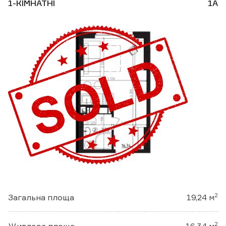
1-КІМНАТНІ
1А
2
Загальна площа
19,24 м
2