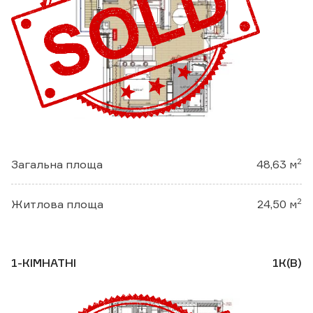
2
Загальна площа
48,63 м
2
Житлова площа
24,50 м
1-КІМНАТНІ
1К(В)