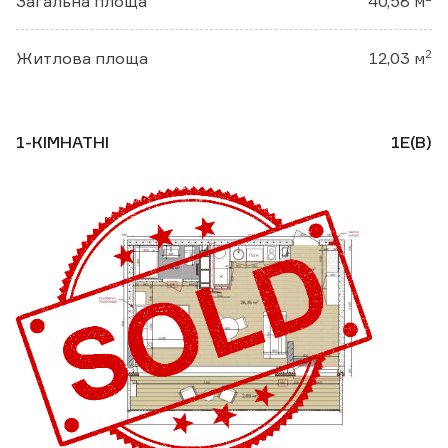
Загальна площа
40,58 м
2
Житлова площа
12,03 м
1-КІМНАТНІ
1Е(В)